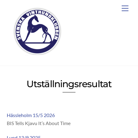
Skip
Men
to
content
Utställningsresultat
Hässleholm 15/5 2026
BIS Tells Kjavu It’s About Time
Lund 13/9 2025