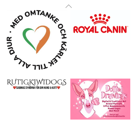
Back
To
Top